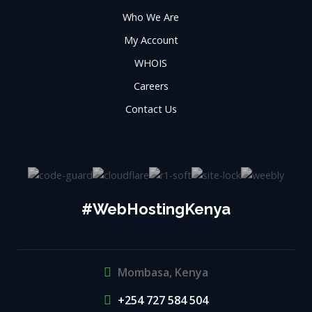
Who We Are
My Account
WHOIS
Careers
Contact Us
#WebHostingKenya
Mombasa, Kenya
+254 727 584 504